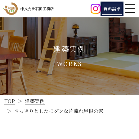
資料請求
株式会社石田工務店
tog
建築実例
TOP
建築実例
すっきりとしたモダンな片流れ屋根の家